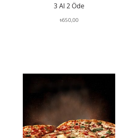
3 Al 2 Öde
650,00
₺