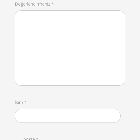
Değerlendirmeniz
*
İsim
*
E-posta
*