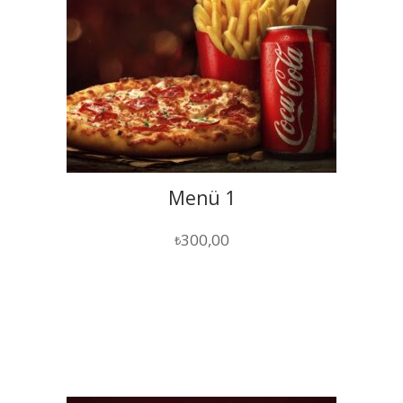
Menü 1
300,00
₺