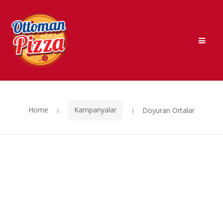
Skip
Skip
to
to
Men
navigation
content
Home
Kampanyalar
Doyuran Ortalar