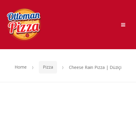
Skip
Skip
to
to
Men
navigation
content
Home
Pizza
Cheese Rain Pizza | Düziçi