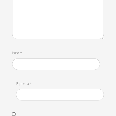
İsim
*
E-posta
*