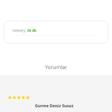
Delivery:
30 dk
Yorumlar
5
Gurme Deniz Susuz
üzerinden
5
oy aldı