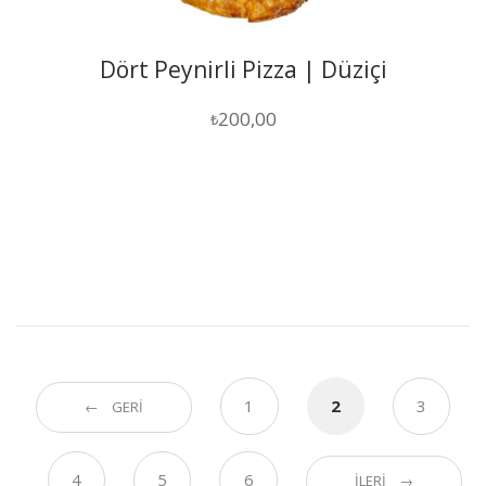
Dört Peynirli Pizza | Düziçi
200,00
₺
1
2
3
← GERI
4
5
6
İLERI →